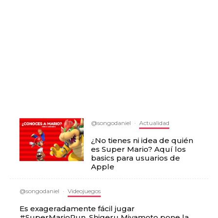
@songodaniel
·
Actualidad
¿No tienes ni idea de quién
es Super Mario? Aquí los
basics para usuarios de
Apple
@songodaniel
·
Videojuegos
Es exageradamente fácil jugar
#SuperMarioRun. Shigeru Miyamoto pone la