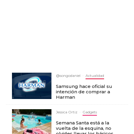
@songodaniel
·
Actualidad
Samsung hace oficial su
intención de comprar a
Harman
Jessica Ortiz
·
Gadgets
Semana Santa está a la
vuelta de la esquina, no
olvides llevar los básicos