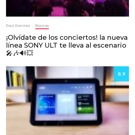
Raúl Ramírez
·
Bocinas
¡Olvídate de los conciertos! la nueva
línea SONY ULT te lleva al escenario
🎤🎶🔊💥
8.9