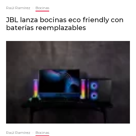
Raúl Ramírez
·
Bocinas
JBL lanza bocinas eco friendly con
baterías reemplazables
Raúl Ramírez
·
Bocinas