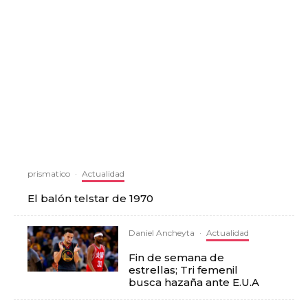
prismatico
·
Actualidad
El balón telstar de 1970
Daniel Ancheyta
·
Actualidad
Fin de semana de
estrellas; Tri femenil
busca hazaña ante E.U.A