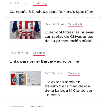
Raúl Ramírez
·
Marketing
Campaña 8 Reclutas para Rexona's SportFan
Raúl Ramírez
·
Actualidad
Liverpool filtras las nuevas
camisetas de Chivas antes
de su presentación oficial
Raúl Ramírez
·
Deportes
Links para ver el Barça-Madrid online
Raúl Ramírez
·
Deportes
TV Azteca también
transmitirá la final de ida
de la La Liga MX junto con
Televisa
prismatico
·
Actualidad