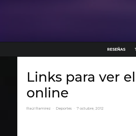
RESEÑAS
Links para ver e
online
Raúl Ramírez
·
Deportes
·
7 octubre, 2012