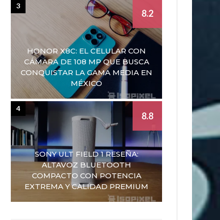
3
8.2
HONOR X8C: EL CELULAR CON
CÁMARA DE 108 MP QUE BUSCA
CONQUISTAR LA GAMA MEDIA EN
MÉXICO
4
8.8
SONY ULT FIELD 1 RESEÑA:
ALTAVOZ BLUETOOTH
COMPACTO CON POTENCIA
EXTREMA Y CALIDAD PREMIUM