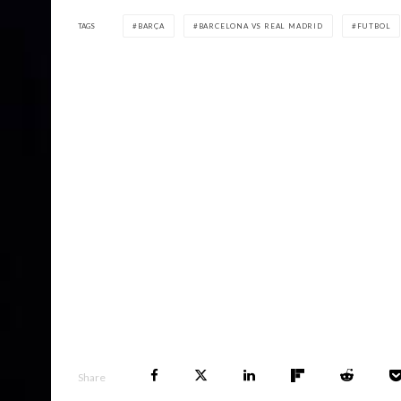
TAGS
BARÇA
BARCELONA VS REAL MADRID
FUTBOL
Share