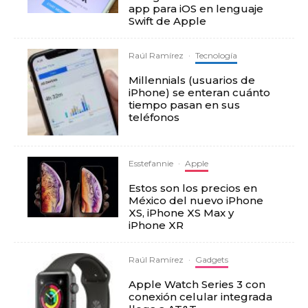
app para iOS en lenguaje
Swift de Apple
Raúl Ramírez
·
Tecnología
Millennials (usuarios de
iPhone) se enteran cuánto
tiempo pasan en sus
teléfonos
Esstefannie
·
Apple
Estos son los precios en
México del nuevo iPhone
XS, iPhone XS Max y
iPhone XR
Raúl Ramírez
·
Gadgets
Apple Watch Series 3 con
conexión celular integrada