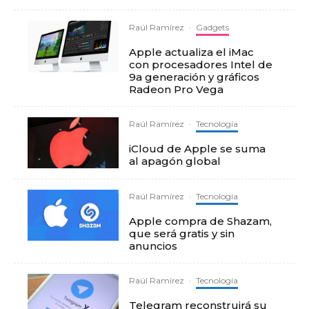
Raúl Ramírez
·
Gadgets
Apple actualiza el iMac
con procesadores Intel de
9a generación y gráficos
Radeon Pro Vega
Raúl Ramírez
·
Tecnología
iCloud de Apple se suma
al apagón global
Raúl Ramírez
·
Tecnología
Apple compra de Shazam,
que será gratis y sin
anuncios
Raúl Ramírez
·
Tecnología
Telegram reconstruirá su