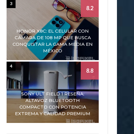
3
8.2
HONOR X8C: EL CELULAR CON
CÁMARA DE 108 MP QUE BUSCA
CONQUISTAR LA GAMA MEDIA EN
MÉXICO
4
8.8
SONY ULT FIELD 1 RESEÑA:
ALTAVOZ BLUETOOTH
COMPACTO CON POTENCIA
EXTREMA Y CALIDAD PREMIUM