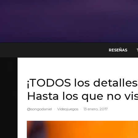
RESEÑAS
¡TODOS los detalles
Hasta los que no vi
@songodaniel
·
Videojuegos
·
13 enero, 2017