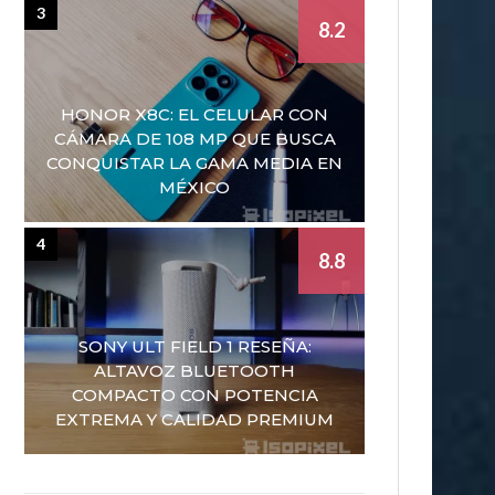
3
8.2
HONOR X8C: EL CELULAR CON
CÁMARA DE 108 MP QUE BUSCA
CONQUISTAR LA GAMA MEDIA EN
MÉXICO
4
8.8
SONY ULT FIELD 1 RESEÑA:
ALTAVOZ BLUETOOTH
COMPACTO CON POTENCIA
EXTREMA Y CALIDAD PREMIUM