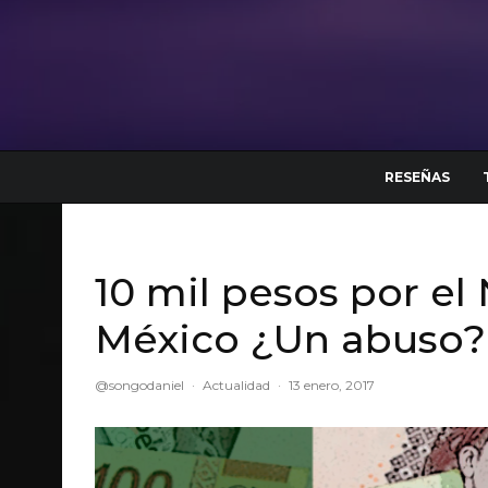
RESEÑAS
10 mil pesos por el
México ¿Un abuso?
@songodaniel
·
Actualidad
·
13 enero, 2017