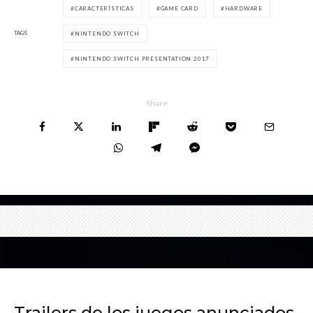
CARACTERÍSTICAS
GAME CARD
HARDWARE
TAGS
NINTENDO SWITCH
NINTENDO SWITCH PRESENTATION 2017
Share
Trailers de los juegos anunciados