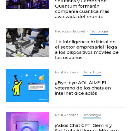
Solutions y Cambridge
Quantum formarán
compañía cuántica más
avanzada del mundo
Redacción Isopixel
·
Tecnología
La Inteligencia Artificial en
el sector empresarial llega
a los dispositivos móviles de
los usuarios
Raúl Ramírez
·
Tecnología
¡¡¡Bye, bye AOL AIM!!! El
veterano de los chats en
internet dice adiós
Raúl Ramírez
·
Tecnología
¡Adiós Chat GPT, Gemini y
Siri! Meta AI llega a México y