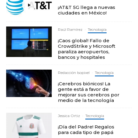
¡AT&T 5G llega a nuevas
ciudades en México!
Raúl Ramírez
·
Tecnología
¡Caos global! Fallo de
CrowdStrike y Microsoft
paraliza aeropuertos,
bancos y hospitales
Redacción Isopixel
·
Tecnología
¡Cerebros biónicos! La
gente está a favor de
mejorar sus cerebros por
medio de la tecnología
Jessica Ortiz
·
Tecnología
¡Día del Padre! Regalos
para cada tipo de papá