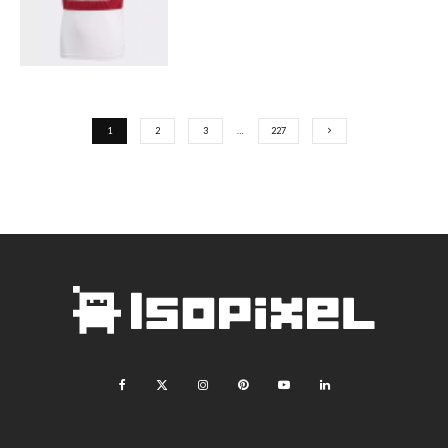
1
2
3
…
227