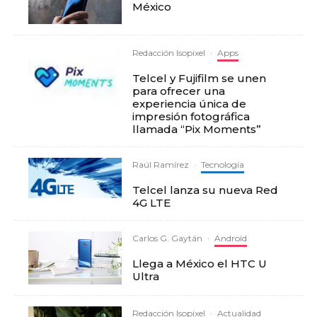
México
Redacción Isopixel
·
Apps
Telcel y Fujifilm se unen
para ofrecer una
experiencia única de
impresión fotográfica
llamada “Pix Moments”
Raúl Ramírez
·
Tecnología
Telcel lanza su nueva Red
4G LTE
Carlos G. Gaytán
·
Android
Llega a México el HTC U
Ultra
Redacción Isopixel
·
Actualidad