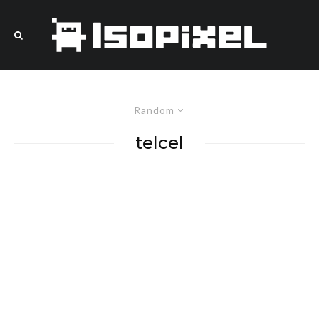
Random
telcel