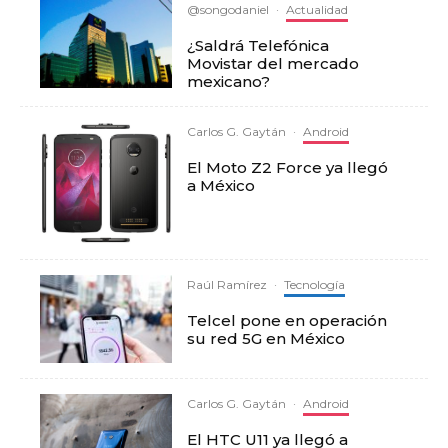
@songodaniel
·
Actualidad
¿Saldrá Telefónica
Movistar del mercado
mexicano?
Carlos G. Gaytán
·
Android
El Moto Z2 Force ya llegó
a México
Raúl Ramírez
·
Tecnología
Telcel pone en operación
su red 5G en México
Carlos G. Gaytán
·
Android
El HTC U11 ya llegó a