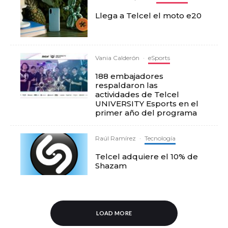
Llega a Telcel el moto e20
Vania Calderón
·
eSports
188 embajadores
respaldaron las
actividades de Telcel
UNIVERSITY Esports en el
primer año del programa
Raúl Ramírez
·
Tecnología
Telcel adquiere el 10% de
Shazam
LOAD MORE