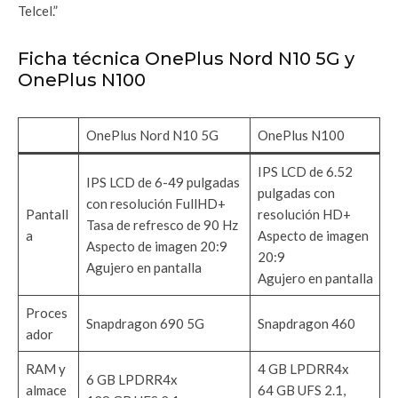
Telcel.”
Ficha técnica OnePlus Nord N10 5G y
OnePlus N100
OnePlus Nord N10 5G
OnePlus N100
IPS LCD de 6.52
IPS LCD de 6-49 pulgadas
pulgadas con
con resolución FullHD+
Pantall
resolución HD+
Tasa de refresco de 90 Hz
a
Aspecto de imagen
Aspecto de imagen 20:9
20:9
Agujero en pantalla
Agujero en pantalla
Proces
Snapdragon 690 5G
Snapdragon 460
ador
RAM y
4 GB LPDRR4x
6 GB LPDRR4x
almace
64 GB UFS 2.1,