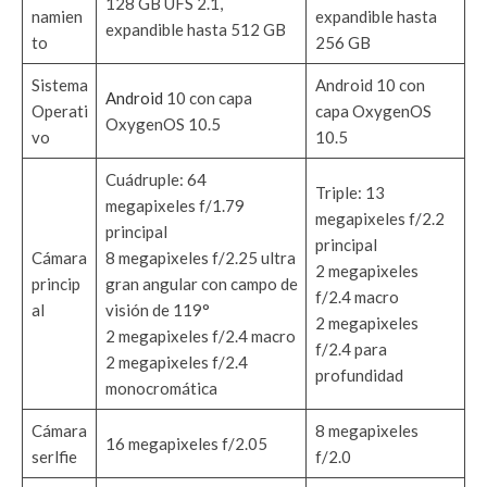
128 GB UFS 2.1,
namien
expandible hasta
expandible hasta 512 GB
to
256 GB
Sistema
Android 10 con
Android
10 con capa
Operati
capa OxygenOS
OxygenOS 10.5
vo
10.5
Cuádruple: 64
Triple: 13
megapixeles f/1.79
megapixeles f/2.2
principal
principal
Cámara
8 megapixeles f/2.25 ultra
2 megapixeles
princip
gran angular con campo de
f/2.4 macro
al
visión de 119°
2 megapixeles
2 megapixeles f/2.4 macro
f/2.4 para
2 megapixeles f/2.4
profundidad
monocromática
Cámara
8 megapixeles
16 megapixeles f/2.05
serlfie
f/2.0