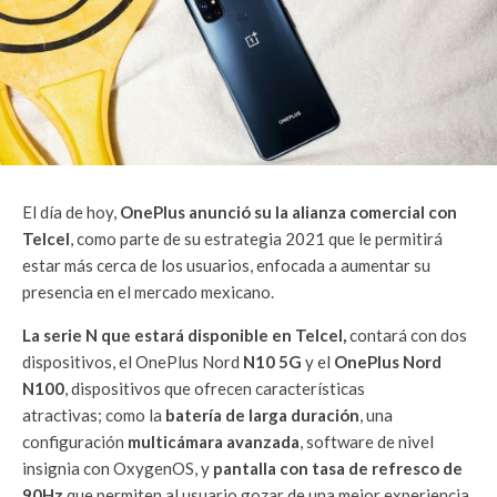
El día de hoy,
OnePlus anunció su la alianza comercial con
Telcel
, como parte de su estrategia 2021 que le permitirá
estar más cerca de los usuarios, enfocada a aumentar su
presencia en el mercado mexicano.
La serie N que estará disponible en Telcel,
contará con dos
dispositivos, el OnePlus Nord
N10 5G
y el
OnePlus Nord
N100
, dispositivos que ofrecen características
atractivas; como la
batería de larga duración
, una
configuración
multicámara avanzada
, software de nivel
insignia con OxygenOS, y
pantalla con tasa de refresco de
90Hz
que permiten al usuario gozar de una mejor experiencia