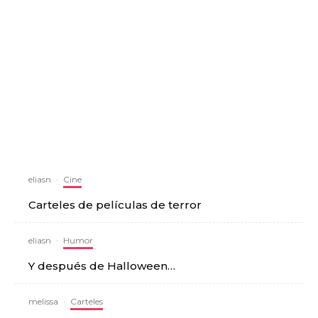
eliasn
·
Cine
Carteles de películas de terror
eliasn
·
Humor
Y después de Halloween…
melissa
·
Carteles