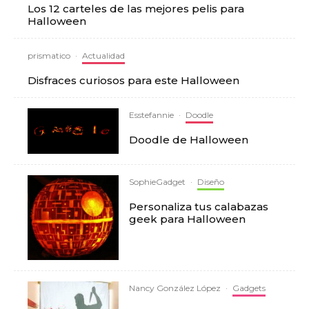
Los 12 carteles de las mejores pelis para
Halloween
prismatico
·
Actualidad
Disfraces curiosos para este Halloween
Esstefannie
·
Doodle
Doodle de Halloween
SophieGadget
·
Diseño
Personaliza tus calabazas
geek para Halloween
Nancy González López
·
Gadgets