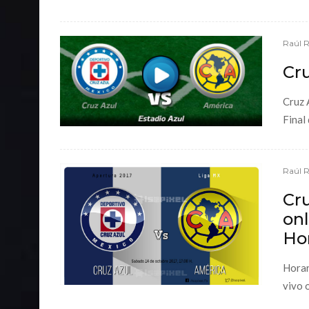
Raúl 
Cru
Cruz 
Final 
Raúl 
Cru
onl
Hor
Horar
vivo o