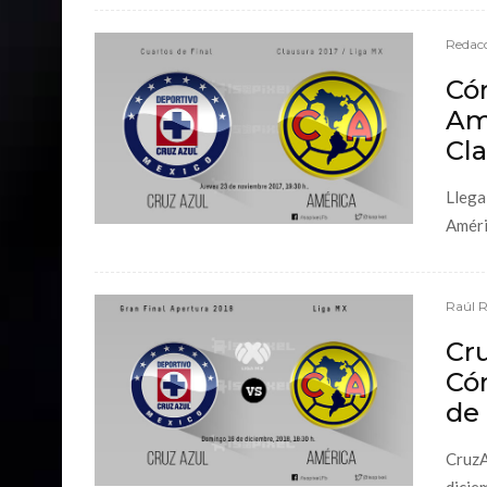
Redacc
Có
Amé
Cl
Llega
Améri
Raúl 
Cru
Cóm
de 
CruzA