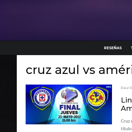
RESEÑAS
cruz azul vs amér
Raúl 
Lin
Amé
Cruz 
título