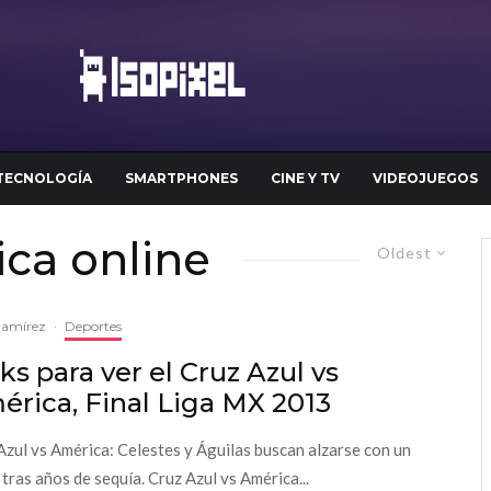
TECNOLOGÍA
SMARTPHONES
CINE Y TV
VIDEOJUEGOS
ica online
Oldest
Ramírez
·
Deportes
ks para ver el Cruz Azul vs
rica, Final Liga MX 2013
Azul vs América: Celestes y Águilas buscan alzarse con un
 tras años de sequía. Cruz Azul vs América...