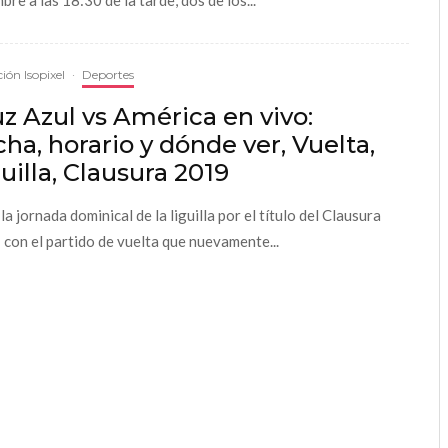
bre a las 18:30 de la tarde, dos de los...
ión Isopixel
·
Deportes
z Azul vs América en vivo:
ha, horario y dónde ver, Vuelta,
uilla, Clausura 2019
 la jornada dominical de la liguilla por el título del Clausura
con el partido de vuelta que nuevamente...