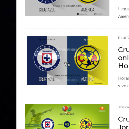
Llega
Améri
Raúl 
Cru
onl
Hor
Horar
vivo o
Jessic
Cru
Jor