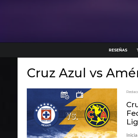
RESEÑAS
Cruz Azul vs Amér
Redacc
Cru
Fec
Lig
Inicia