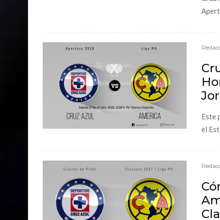
Apertu
Redacc
Cru
Hor
Jor
Este 
el Es
Redacc
Có
Amé
Cl