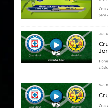
Cruz 
para v
Raúl 
Cru
Jor
Horar
clási
Raúl 
Cru
Cruz 