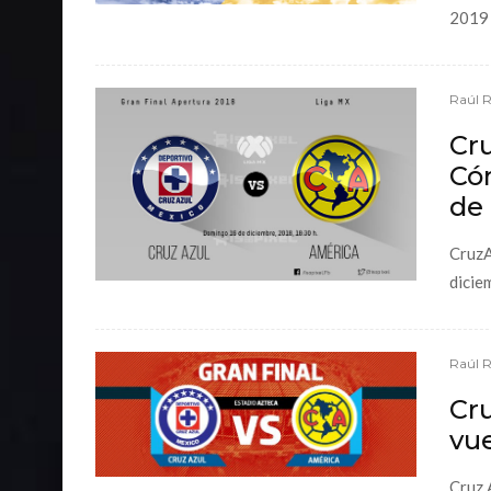
2019 
Raúl 
Cru
Cóm
de 
CruzA
diciem
Raúl 
Cru
vue
Cruz 