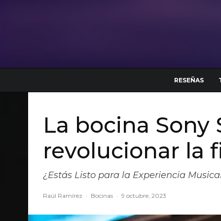
RESEÑAS
La bocina Sony 
revolucionar la f
¿Estás Listo para la Experiencia Musical
Raúl Ramírez
·
Bocinas
·
9 octubre, 2023