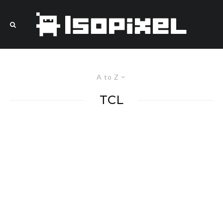
A to Z
TCL