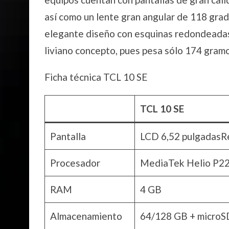
así como un lente gran angular de 118 grad
elegante diseño con esquinas redondeadas 
liviano concepto, pues pesa sólo 174 gramo
Ficha técnica TCL 10 SE
TCL 10 SE
Pantalla
LCD 6,52 pulgadasRe
Procesador
MediaTek Helio P2
RAM
4 GB
Almacenamiento
64/128 GB + microS