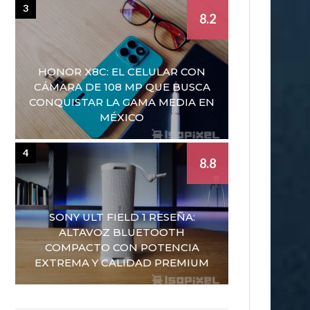
3
8.2
HONOR X8C: EL CELULAR CON
CÁMARA DE 108 MP QUE BUSCA
CONQUISTAR LA GAMA MEDIA EN
MÉXICO
4
8.8
SONY ULT FIELD 1 RESEÑA:
ALTAVOZ BLUETOOTH
COMPACTO CON POTENCIA
EXTREMA Y CALIDAD PREMIUM