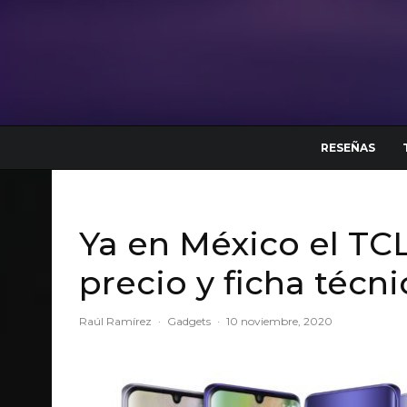
RESEÑAS
Ya en México el TCL 
precio y ficha técni
Raúl Ramírez
·
Gadgets
·
10 noviembre, 2020