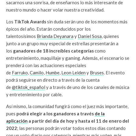
sacarnos una sonrisa, de enseñarnos lo más interesante de
nuestro mundo o hacer volar nuestra creatividad.
Los
TikTok Awards
sin duda serán uno de los momentos más
épicos del año. Estarán conducidos por los
talentosísimos
Brianda Deyanara
y
Daniel Sosa
, quienes
junto a un grupo muy especial de estrellas presentarán a
los
ganadores de 18 increíbles categorías
como
entretenimiento, maquillaje y gaming. Además, el escenario se
prenderá con las actuaciones especiales
de
Farruko
,
Camilo
,
Humbe
,
Leon Leiden
y
Bruses
. El evento
podrá seguirse en directo a través de la cuenta
de
@tiktok_español
y a través de uno de los canales de música
y entretenimiento por cable.
Así mismo, la comunidad fungirá como el juez más importante,
pues
podrá elegir a los ganadores a través
de la
aplicación
a partir del día de hoy y hasta el 11 de enero del
2022
; las personas podrán votar todos estos días contando
con un voto diario por categoría, mientras más voten, más