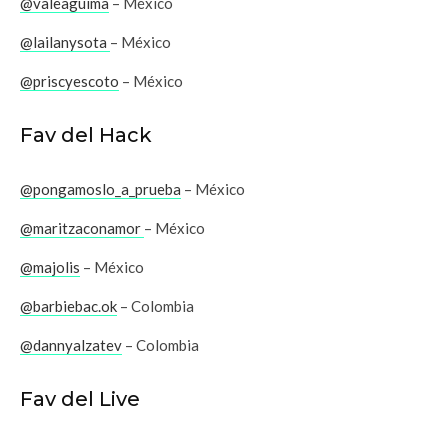
@valeaguima
– México
@lailanysota
– México
@priscyescoto
– México
Fav del Hack
@pongamoslo_a_prueba
– México
@maritzaconamor
– México
@majolis
– México
@barbiebac.ok
– Colombia
@dannyalzatev
– Colombia
Fav del Live