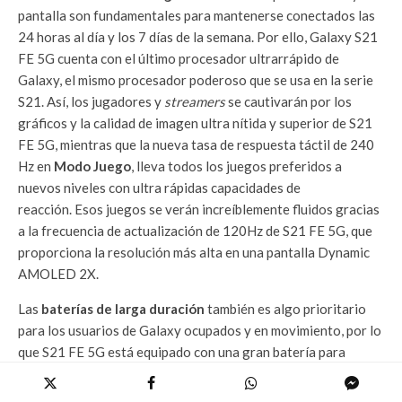
pantalla son fundamentales para mantenerse conectados las
24 horas al día y los 7 días de la semana. Por ello, Galaxy S21
FE 5G cuenta con el último procesador ultrarrápido de
Galaxy, el mismo procesador poderoso que se usa en la serie
S21. Así, los jugadores y
streamers
se cautivarán por los
gráficos y la calidad de imagen ultra nítida y superior de S21
FE 5G, mientras que la nueva tasa de respuesta táctil de 240
Hz en
Modo Juego
, lleva todos los juegos preferidos a
nuevos niveles con ultra rápidas capacidades de
reacción. Esos juegos se verán increíblemente fluidos gracias
a la frecuencia de actualización de 120Hz de S21 FE 5G, que
proporciona la resolución más alta en una pantalla Dynamic
AMOLED 2X.
Las
baterías de larga duración
también es algo prioritario
para los usuarios de Galaxy ocupados y en movimiento, por lo
que S21 FE 5G está equipado con una gran batería para
asegurar su duración durante todo el día. Su potente batería
ofrece cargas súper rápidas de 25W, para cargar en más del