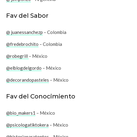
Fav del Sabor
@ juanessanchezp
– Colombia
@fredebrochito
– Colombia
@robegrill
– México
@elblogdelgordo
– México
@decorandopasteles
– México
Fav del Conocimiento
@bio_makers1
– México
@psicologatiktokera
– México
@historiaparatontos
– México