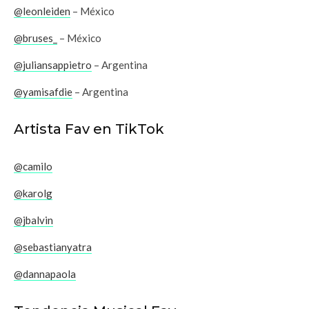
@leonleiden
– México
@bruses_
– México
@juliansappietro
– Argentina
@yamisafdie
– Argentina
Artista Fav en TikTok
@camilo
@karolg
@jbalvin
@sebastianyatra
@dannapaola