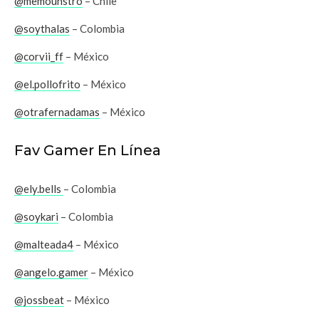
@memounstro
– Chile
@soythalas
– Colombia
@corvii_ff
– México
@el.pollofrito
– México
@otrafernadamas
– México
Fav Gamer En Línea
@ely.bells
– Colombia
@soykari
– Colombia
@malteada4
– México
@angelo.gamer
– México
@jossbeat
– México