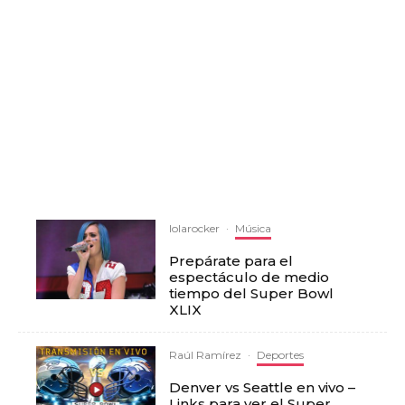
lolarocker
·
Música
Prepárate para el
espectáculo de medio
tiempo del Super Bowl
XLIX
Raúl Ramírez
·
Deportes
Denver vs Seattle en vivo –
Links para ver el Super