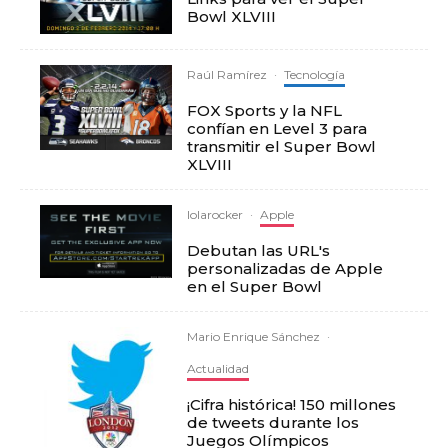
Bowl XLVIII
Raúl Ramírez
·
Tecnología
FOX Sports y la NFL
confían en Level 3 para
transmitir el Super Bowl
XLVIII
lolarocker
·
Apple
Debutan las URL's
personalizadas de Apple
en el Super Bowl
Mario Enrique Sánchez
·
Actualidad
¡Cifra histórica! 150 millones
de tweets durante los
Juegos Olímpicos