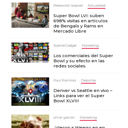
Redacción Isopixel
·
Actualidad
Super Bowl LVI: suben
698% visitas en artículos
de Bengals y Rams en
Mercado Libre
SophieGadget
·
Marketing
Los comerciales del Super
Bowl y su efecto en las
redes sociales.
Raúl Ramírez
·
Deportes
Denver vs Seattle en vivo –
Links para ver el Super
Bowl XLVIII
omar galván
·
Marketing
¿Vieron a Weego en en