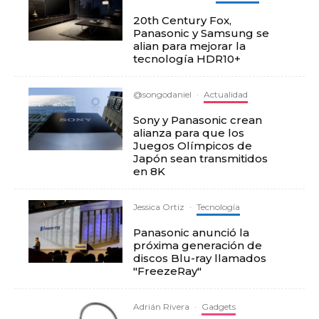
20th Century Fox,
Panasonic y Samsung se
alian para mejorar la
tecnología HDR10+
@songodaniel
·
Actualidad
Sony y Panasonic crean
alianza para que los
Juegos Olímpicos de
Japón sean transmitidos
en 8K
Jessica Ortiz
·
Tecnología
Panasonic anunció la
próxima generación de
discos Blu-ray llamados
"FreezeRay"
Adrián Rivera
·
Gadgets