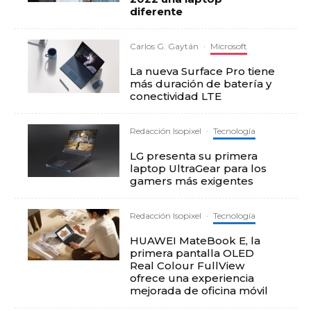
diferente
Carlos G. Gaytán
·
Microsoft
La nueva Surface Pro tiene
más duración de batería y
conectividad LTE
Redacción Isopixel
·
Tecnología
LG presenta su primera
laptop UltraGear para los
gamers más exigentes
Redacción Isopixel
·
Tecnología
HUAWEI MateBook E, la
primera pantalla OLED
Real Colour FullView
ofrece una experiencia
mejorada de oficina móvil