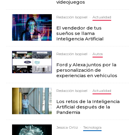
videojuegos
Redacción Isopixel
·
Actualidad
El vendedor de tus
sueños se llama
Inteligencia Artificial
Redacción Isopixel
·
Autos
Ford y Alexa juntos por la
personalización de
experiencias en vehículos
Redacción Isopixel
·
Actualidad
Los retos de la Inteligencia
Artificial después de la
Pandemia
Jessica Ortiz
·
Tecnología