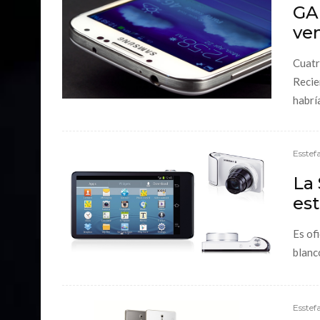
GA
ve
Cuatr
Recie
habrí
Esstef
La
est
Es of
blanc
Esstef