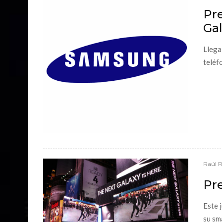
Pr
Ga
Llega
teléfo
Raúl 
Pr
Este 
su sm