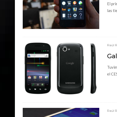
El pr
las ti
Raúl 
Gal
Tuvim
el CE
Raúl 