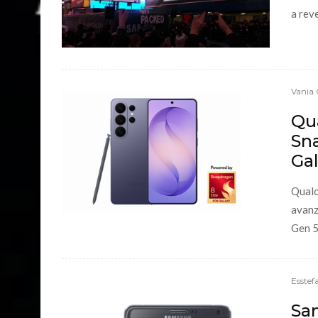
a rev
Vania 
Qu
Sna
Ga
Qualc
avanz
Gen 5.
Esstef
Sa