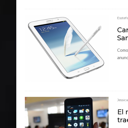
Esstef
Car
Sa
Como 
anunc
Jessic
El
tra