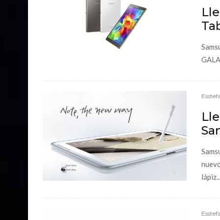
Ll
Ta
Samsu
GALAX
Esstef
Lle
Sa
Samsu
nuevo
lápiz..
Esstef