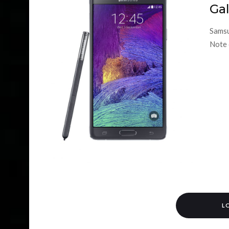
Ga
Samsu
Note 
L