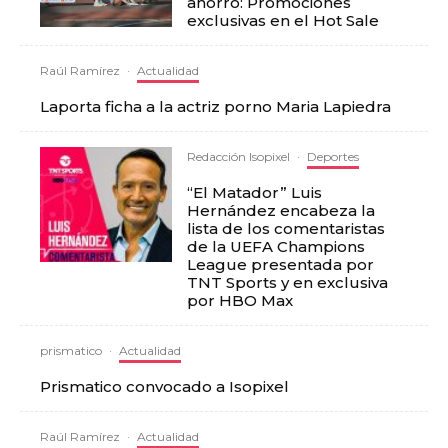
ahorro: Promociones
exclusivas en el Hot Sale
Raúl Ramírez
·
Actualidad
Laporta ficha a la actriz porno Maria Lapiedra
Redacción Isopixel
·
Deportes
“El Matador” Luis
Hernández encabeza la
lista de los comentaristas
de la UEFA Champions
League presentada por
TNT Sports y en exclusiva
por HBO Max
prismatico
·
Actualidad
Prismatico convocado a Isopixel
Raúl Ramírez
·
Actualidad