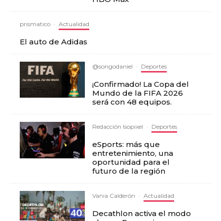
prismatico
·
Actualidad
El auto de Adidas
@songodaniel
·
Deportes
¡Confirmado! La Copa del
Mundo de la FIFA 2026
será con 48 equipos.
Redacción Isopixel
·
Deportes
eSports: más que
entretenimiento, una
oportunidad para el
futuro de la región
Vania Calderón
·
Actualidad
Decathlon activa el modo