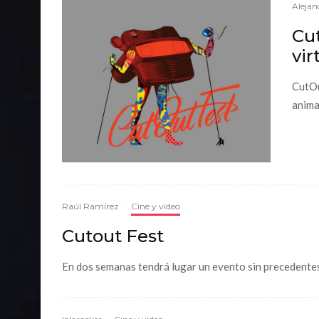
Alejan
Cut
vir
CutOu
animac
Raúl Ramírez
·
Cine y video
Cutout Fest
En dos semanas tendrá lugar un evento sin precedentes e