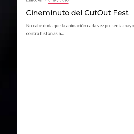
lolarocker
·
Cine y video
Cineminuto del CutOut Fest
No cabe duda que la animación cada vez presenta mayor
contra historias a...