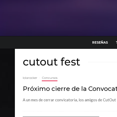
RESEÑAS
cutout fest
lolarocker
·
Concursos
Próximo cierre de la Convocat
A un mes de cerrar convicatoria, los amigos de CutOut F