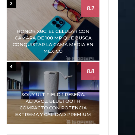
3
8.2
HONOR X8C: EL CELULAR CON
CÁMARA DE 108 MP QUE BUSCA
CONQUISTAR LA GAMA MEDIA EN
MÉXICO
4
8.8
SONY ULT FIELD 1 RESEÑA:
ALTAVOZ BLUETOOTH
COMPACTO CON POTENCIA
EXTREMA Y CALIDAD PREMIUM