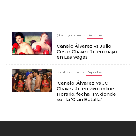
@songodaniel
·
Deportes
‪‪Canelo Álvarez‬ vs ‪Julio
César Chávez Jr.‬‬ en mayo
en Las Vegas
Raúl Ramírez
·
Deportes
‘Canelo’ Álvarez Vs JC
Chávez Jr. en vivo online:
Horario, fecha, TV, donde
ver la ‘Gran Batalla’