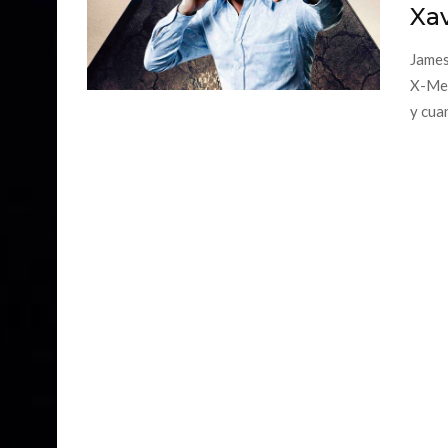
Xav
James
X-Men
y cuan