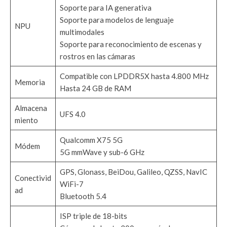
Soporte para IA generativa
Soporte para modelos de lenguaje
NPU
multimodales
Soporte para reconocimiento de escenas y
rostros en las cámaras
Compatible con LPDDR5X hasta 4.800 MHz
Memoria
Hasta 24 GB de RAM
Almacena
UFS 4.0
miento
Qualcomm X75 5G
Módem
5G mmWave y sub-6 GHz
GPS, Glonass, BeiDou, Galileo, QZSS, NavIC
Conectivid
WiFi-7
ad
Bluetooth 5.4
ISP triple de 18-bits