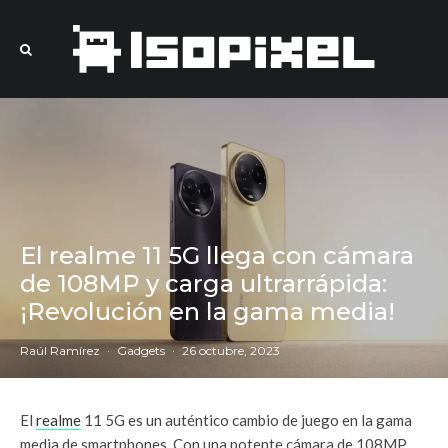
El realme 11 5G llega con cámara
de 108MP y carga ultrarrápida:
¡Revolución en la gama media!
Raúl Ramírez
·
Gadgets
·
26 octubre, 2023
El
realme
11 5G es un auténtico cambio de juego en la gama
media de smartphones. Con una potente cámara de 108MP,