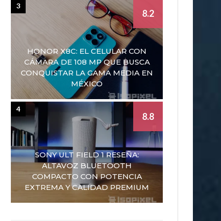
3
8.2
HONOR X8C: EL CELULAR CON
CÁMARA DE 108 MP QUE BUSCA
CONQUISTAR LA GAMA MEDIA EN
MÉXICO
4
8.8
SONY ULT FIELD 1 RESEÑA:
ALTAVOZ BLUETOOTH
COMPACTO CON POTENCIA
EXTREMA Y CALIDAD PREMIUM