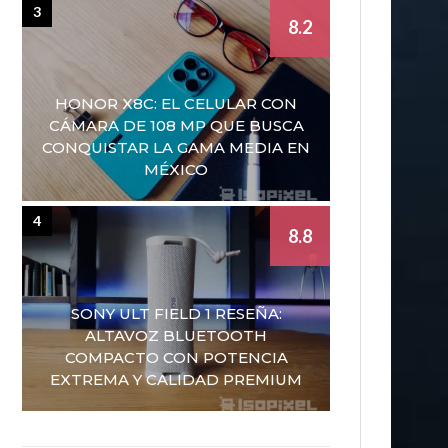
3
8.2
HONOR X8C: EL CELULAR CON
CÁMARA DE 108 MP QUE BUSCA
CONQUISTAR LA GAMA MEDIA EN
MÉXICO
4
8.8
SONY ULT FIELD 1 RESEÑA:
ALTAVOZ BLUETOOTH
COMPACTO CON POTENCIA
EXTREMA Y CALIDAD PREMIUM