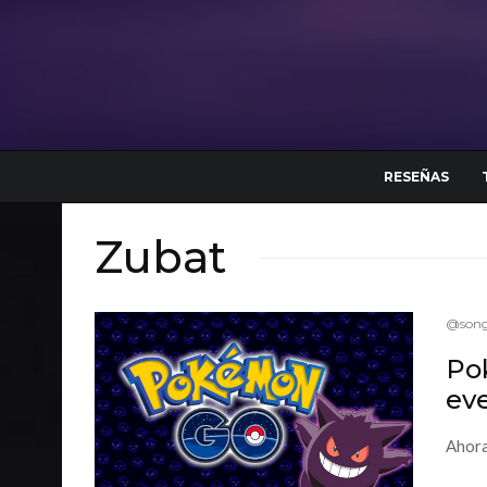
RESEÑAS
Zubat
@song
Po
ev
Ahora