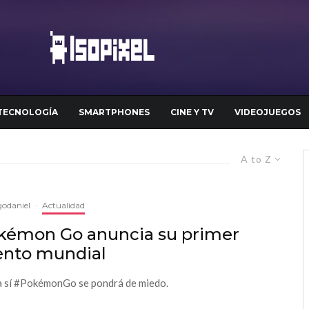
TECNOLOGÍA
SMARTPHONES
CINE Y TV
VIDEOJUEGOS
A to Z
odaniel
·
Actualidad
kémon Go anuncia su primer
ento mundial
 sí #PokémonGo se pondrá de miedo.