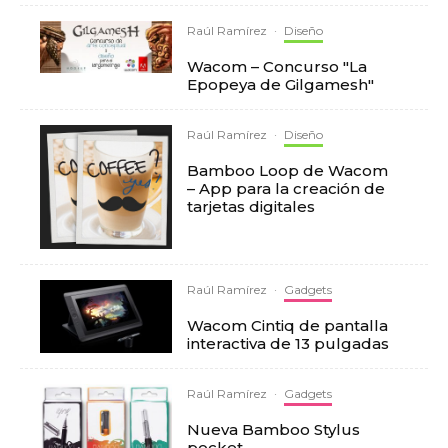
Raúl Ramírez
·
Diseño
Wacom – Concurso "La
Epopeya de Gilgamesh"
Raúl Ramírez
·
Diseño
Bamboo Loop de Wacom
– App para la creación de
tarjetas digitales
Raúl Ramírez
·
Gadgets
Wacom Cintiq de pantalla
interactiva de 13 pulgadas
Raúl Ramírez
·
Gadgets
Nueva Bamboo Stylus
pocket