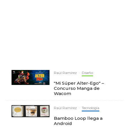
Raúl Ramírez
·
Diseño
"Mi Súper Alter-Ego" –
Concurso Manga de
Wacom
Raúl Ramírez
·
Tecnología
Bamboo Loop llega a
Android