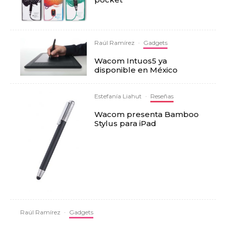
Raúl Ramírez
·
Gadgets
Wacom Intuos5 ya
disponible en México
Estefanía Liahut
·
Reseñas
Wacom presenta Bamboo
Stylus para iPad
Raúl Ramírez
·
Gadgets