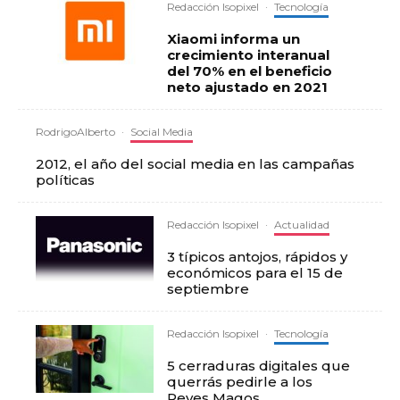
Redacción Isopixel
·
Tecnología
Xiaomi informa un
crecimiento interanual
del 70% en el beneficio
neto ajustado en 2021
RodrigoAlberto
·
Social Media
2012, el año del social media en las campañas
políticas
Redacción Isopixel
·
Actualidad
3 típicos antojos, rápidos y
económicos para el 15 de
septiembre
Redacción Isopixel
·
Tecnología
5 cerraduras digitales que
querrás pedirle a los
Reyes Magos