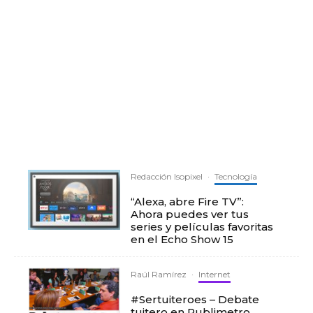
Redacción Isopixel
·
Tecnología
“Alexa, abre Fire TV”:
Ahora puedes ver tus
series y películas favoritas
en el Echo Show 15
Raúl Ramírez
·
Internet
#Sertuiteroes – Debate
tuitero en Publimetro