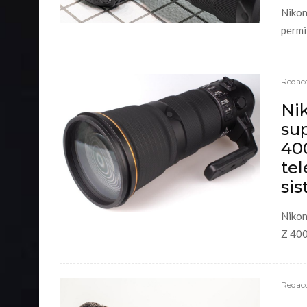
Nikon
permit
Redacc
Nik
sup
40
tel
si
Nikon
Z 400
Redacc