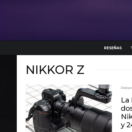
RESEÑAS
NIKKOR Z
Redacc
La 
dos
Nik
y 2