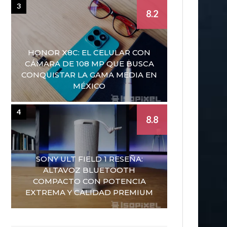
3
8.2
HONOR X8C: EL CELULAR CON
CÁMARA DE 108 MP QUE BUSCA
CONQUISTAR LA GAMA MEDIA EN
MÉXICO
4
8.8
SONY ULT FIELD 1 RESEÑA:
ALTAVOZ BLUETOOTH
COMPACTO CON POTENCIA
EXTREMA Y CALIDAD PREMIUM