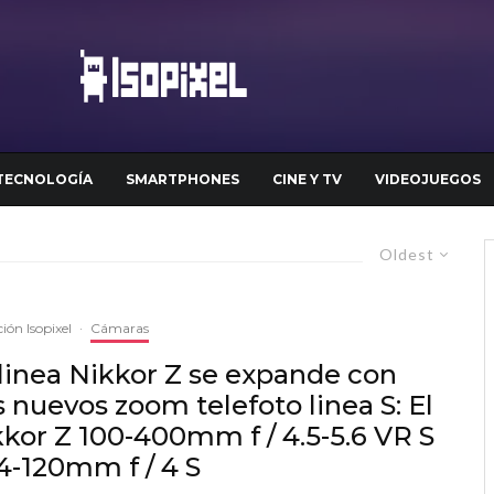
TECNOLOGÍA
SMARTPHONES
CINE Y TV
VIDEOJUEGOS
Oldest
ión Isopixel
·
Cámaras
linea Nikkor Z se expande con
 nuevos zoom telefoto linea S: El
kor Z 100-400mm f / 4.5-5.6 VR S
4-120mm f / 4 S