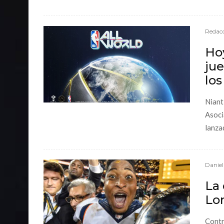
Redacc
Hoy
ju
lo
Niant
Asoci
lanza
Danie
La
Lom
Contr