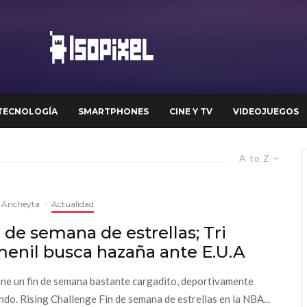
TECNOLOGÍA
SMARTPHONES
CINE Y TV
VIDEOJUEGOS
A to Z
l Ancheyta
·
Actualidad
 de semana de estrellas; Tri
menil busca hazaña ante E.U.A
ene un fin de semana bastante cargadito, deportivamente
ndo. Rising Challenge Fin de semana de estrellas en la NBA...