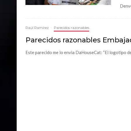
Denve
Raúl Ramírez
·
Parecidos razonables
Parecidos razonables Embaja
Este parecido me lo envia DaHouseCat: “El logotipo de l