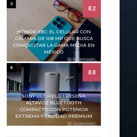
3
8.2
HONOR X8C: EL CELULAR CON
CÁMARA DE 108 MP QUE BUSCA
CONQUISTAR LA GAMA MEDIA EN
MÉXICO
4
8.8
SONY ULT FIELD 1 RESEÑA:
ALTAVOZ BLUETOOTH
COMPACTO CON POTENCIA
EXTREMA Y CALIDAD PREMIUM