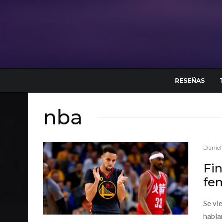
RESEÑAS
nba
Danie
Fin
fe
Se vi
habla