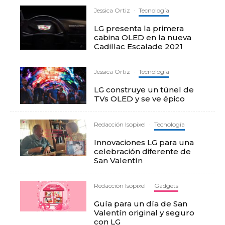
Jessica Ortiz
·
Tecnología
LG presenta la primera
cabina OLED en la nueva
Cadillac Escalade 2021
Jessica Ortiz
·
Tecnología
LG construye un túnel de
TVs OLED y se ve épico
Redacción Isopixel
·
Tecnología
Innovaciones LG para una
celebración diferente de
San Valentín
Redacción Isopixel
·
Gadgets
Guía para un día de San
Valentín original y seguro
con LG