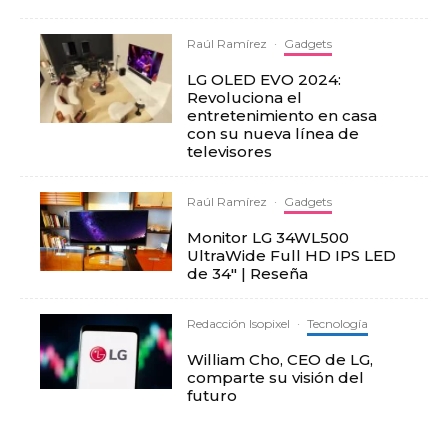
Raúl Ramírez
·
Gadgets
LG OLED EVO 2024:
Revoluciona el
entretenimiento en casa
con su nueva línea de
televisores
Raúl Ramírez
·
Gadgets
Monitor LG 34WL500
UltraWide Full HD IPS LED
de 34″ | Reseña
Redacción Isopixel
·
Tecnología
William Cho, CEO de LG,
comparte su visión del
futuro