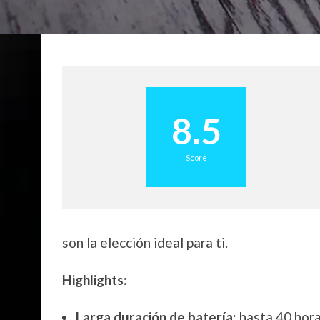
8.5
Score
son la elección ideal para ti.
Highlights:
Larga duración de batería:
hasta 40 hora