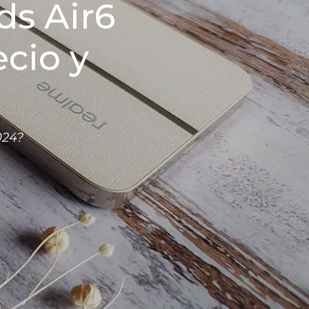
ds Air6
ecio y
024?