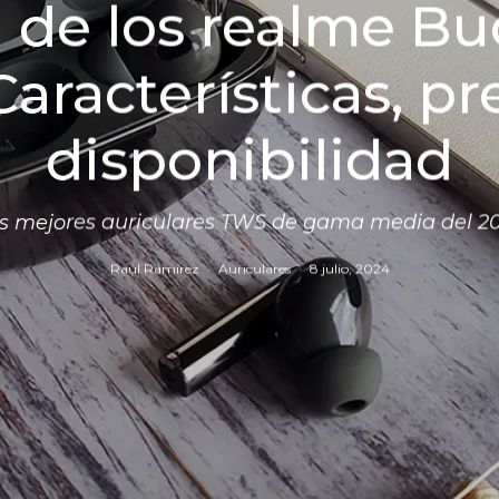
 de los realme Bu
Características, pr
disponibilidad
s mejores auriculares TWS de gama media del 2
Raúl Ramírez
·
Auriculares
·
8 julio, 2024