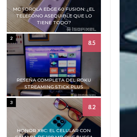
MOTOROLA EDGE 60 FUSION: ¿EL
TELÉFONO ASEQUIBLE QUE LO
TIENE TODO?
2
8.5
RESEÑA COMPLETA DEL ROKU
STREAMING STICK PLUS
3
8.2
HONOR X8C: EL CELULAR CON