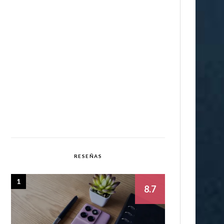
RESEÑAS
1
8.7