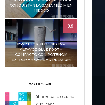
CÁMARA DE 108 MP QUE BUSCA
CONQUISTAR LA GAMA MEDIA EN
MÉXICO
4
8.8
SONY ULT FIELD 1 RESEÑA:
ALTAVOZ BLUETOOTH
COMPACTO CON POTENCIA
EXTREMA Y CALIDAD PREMIUM
MÁS POPULARES
Sharedband o cómo
duplicar tu