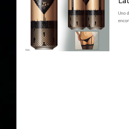
Lat
Uno d
encon