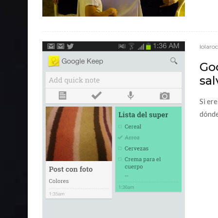
lolaro
Go
sal
Si er
dónde