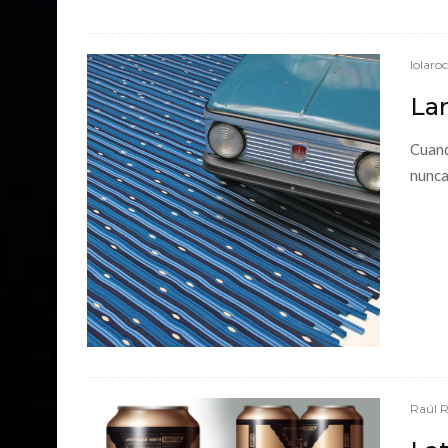
lolaro
Lam
Cuand
nunca
Raúl 