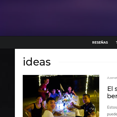
RESEÑAS
ideas
Azenet
El 
ben
Estos
puede