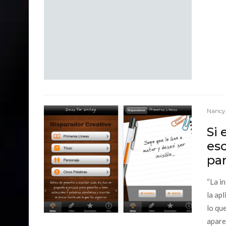
Nancy
Si 
esc
par
“La in
la ap
lo qu
apare