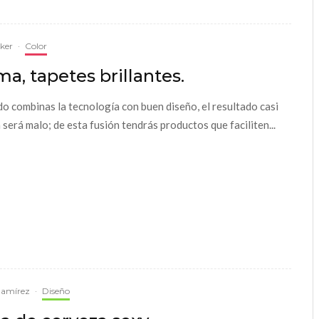
cker
·
Color
a, tapetes brillantes.
o combinas la tecnología con buen diseño, el resultado casi
 será malo; de esta fusión tendrás productos que faciliten...
Ramírez
·
Diseño