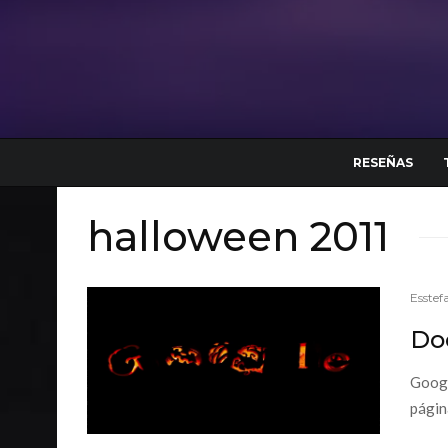
RESEÑAS
halloween 2011
Esstef
Do
Googl
págin