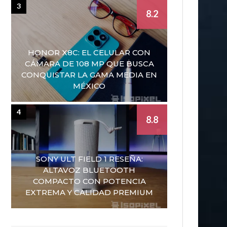
3
8.2
HONOR X8C: EL CELULAR CON
CÁMARA DE 108 MP QUE BUSCA
CONQUISTAR LA GAMA MEDIA EN
MÉXICO
4
8.8
SONY ULT FIELD 1 RESEÑA:
ALTAVOZ BLUETOOTH
COMPACTO CON POTENCIA
EXTREMA Y CALIDAD PREMIUM