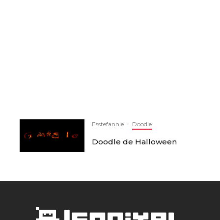
Esstefannie
·
Doodle
Doodle de Halloween