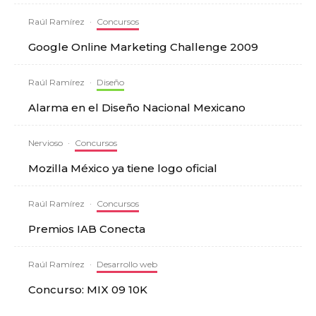
Raúl Ramírez
·
Concursos
Google Online Marketing Challenge 2009
Raúl Ramírez
·
Diseño
Alarma en el Diseño Nacional Mexicano
Nervioso
·
Concursos
Mozilla México ya tiene logo oficial
Raúl Ramírez
·
Concursos
Premios IAB Conecta
Raúl Ramírez
·
Desarrollo web
Concurso: MIX 09 10K