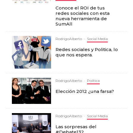
Conoce el ROI de tus
redes sociales con esta
nueva herramienta de
SumAll
RodrigoAlberto
·
Social Media
Redes sociales y Politica, lo
que nos espera.
RodrigoAlberto
·
Política
Elección 2012 ¿una farsa?
RodrigoAlberto
·
Social Media
Las sorpresas del
#Debate132