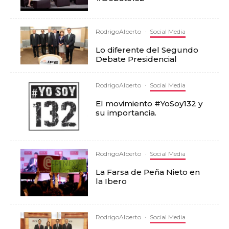
RodrigoAlberto
·
Social Media
Lo diferente del Segundo
Debate Presidencial
RodrigoAlberto
·
Social Media
El movimiento #YoSoy132 y
su importancia.
RodrigoAlberto
·
Social Media
La Farsa de Peña Nieto en
la Ibero
RodrigoAlberto
·
Social Media