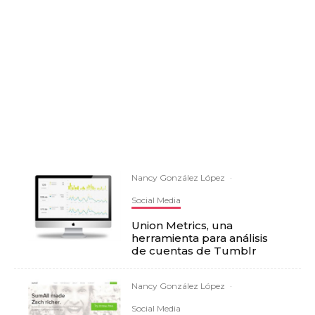
Nancy González López
·
Social Media
Union Metrics, una
herramienta para análisis
de cuentas de Tumblr
Nancy González López
·
Social Media