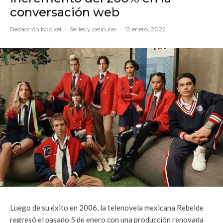
conversación web
Redacción Isopixel
·
Series y películas
·
12 enero, 2022
Luego de su éxito en 2006, la telenovela mexicana Rebelde
regresó el pasado 5 de enero con una producción renovada