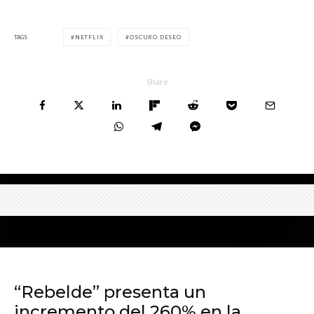
TAGS
NETFLIX
OSCURO DESEO
Share
“Rebelde” presenta un
incremento del 260% en la