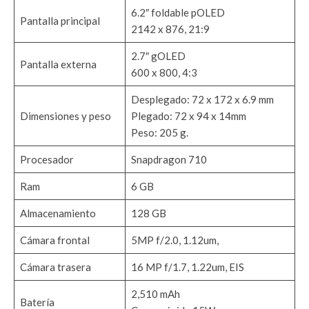
6.2″ foldable pOLED
Pantalla principal
2142 x 876, 21:9
2.7″ gOLED
Pantalla externa
600 x 800, 4:3
Desplegado: 72 x 172 x 6.9 mm
Dimensiones y peso
Plegado: 72 x 94 x 14mm
Peso: 205 g.
Procesador
Snapdragon 710
Ram
6 GB
Almacenamiento
128 GB
Cámara frontal
5MP f/2.0, 1.12um,
Cámara trasera
16 MP f/1.7, 1.22um, EIS
2,510 mAh
Batería