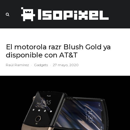
El motorola razr Blush Gold ya
disponible con AT&T
Raúl Ramírez
·
Gadgets
·
27 mayo, 2020