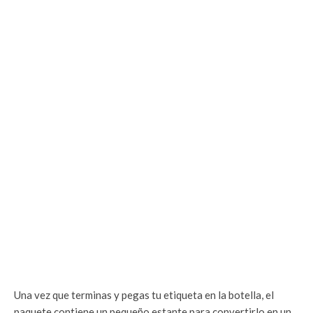
Una vez que terminas y pegas tu etiqueta en la botella, el
paquete contiene un pequeño estante para convertirlo en un