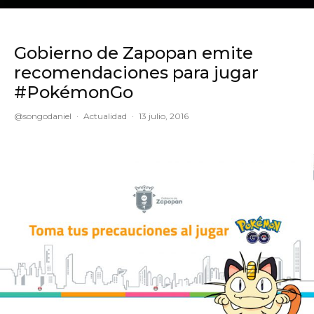
Gobierno de Zapopan emite
recomendaciones para jugar
#PokémonGo
@songodaniel
·
Actualidad
·
13 julio, 2016