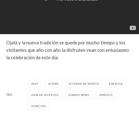
Ojalá y la nueva tradición se quede por mucho tiempo y los
visitantes que año con año la disfruten vean con entusiasmo
la celebración de este día.
007
CDMX
CIUDAD DE MÉXICO
DESFILE
TAGS
DÍA DE MUERTOS
JAMES BOND
MÉXICO
SPECTRE