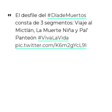
El desfile del
#DíadeMuertos
consta de 3 segmentos: Viaje al
Mictlán, La Muerte Niña y Pal’
Panteón
#VivaLaVida
pic.twitter.com/K6m2gYcL9I