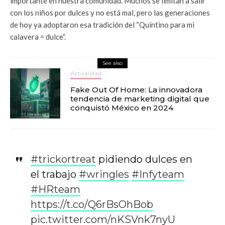
importante en nuestra comunidad. Muchos se limitan a salir
con los niños por dulces y no está mal, pero las generaciones
de hoy ya adoptaron esa tradición del “Quintino para mi
calavera = dulce”.
See also
Actualidad
Fake Out Of Home: La innovadora
tendencia de marketing digital que
conquistó México en 2024
#trickortreat
pidiendo dulces en
el trabajo
#wringles
#Infyteam
#HRteam
https://t.co/Q6rBsOhBob
pic.twitter.com/nKSVnk7nyU