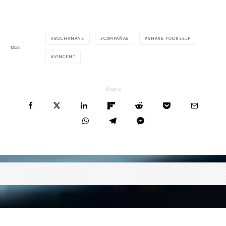
BUCHANANS
CAMPAÑAS
SHARE YOURSELF
TAGS
VINCENT
Share