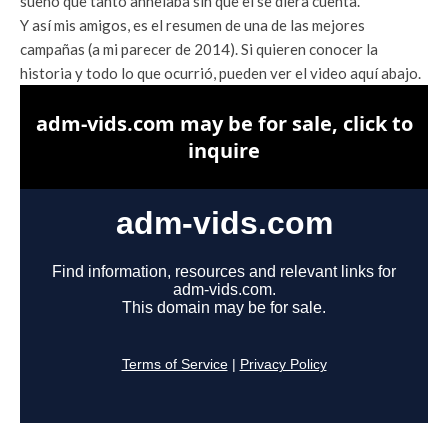
sueño que tanto anhelaba sin que el se diera cuenta.
Y así mis amigos, es el resumen de una de las mejores
campañas (a mi parecer de 2014). Si quieren conocer la
historia y todo lo que ocurrió, pueden ver el video aquí abajo.