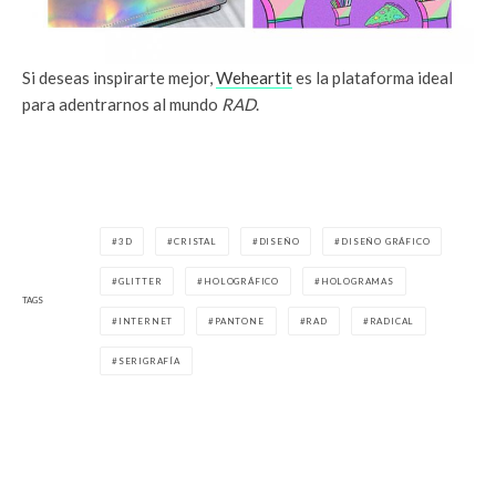
Si deseas inspirarte mejor,
Weheartit
es la plataforma ideal
para adentrarnos al mundo
RAD
.
3D
CRISTAL
DISEÑO
DISEÑO GRÁFICO
GLITTER
HOLOGRÁFICO
HOLOGRAMAS
TAGS
INTERNET
PANTONE
RAD
RADICAL
SERIGRAFÍA