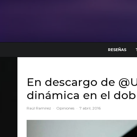
RESEÑAS
En descargo de @Ub
dinámica en el dobl
Raúl Ramírez
·
Opiniones
·
7 abril, 2016