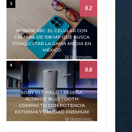
3
8.2
HONOR X8C: EL CELULAR CON
CÁMARA DE 108 MP QUE BUSCA
CONQUISTAR LA GAMA MEDIA EN
MÉXICO
4
8.8
SONY ULT FIELD 1 RESEÑA:
ALTAVOZ BLUETOOTH
COMPACTO CON POTENCIA
EXTREMA Y CALIDAD PREMIUM