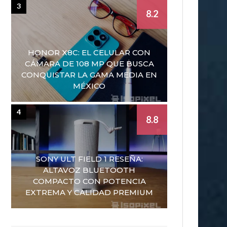
3
8.2
HONOR X8C: EL CELULAR CON
CÁMARA DE 108 MP QUE BUSCA
CONQUISTAR LA GAMA MEDIA EN
MÉXICO
4
8.8
SONY ULT FIELD 1 RESEÑA:
ALTAVOZ BLUETOOTH
COMPACTO CON POTENCIA
EXTREMA Y CALIDAD PREMIUM