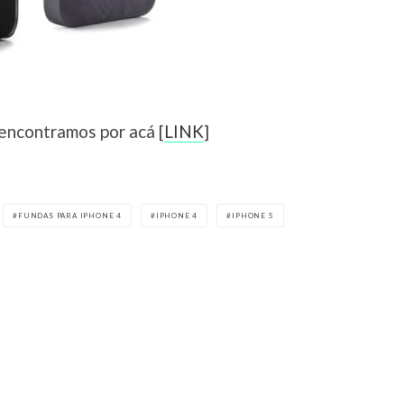
 encontramos por acá [
LINK
]
FUNDAS PARA IPHONE 4
IPHONE 4
IPHONE 5